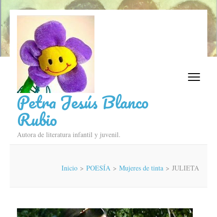
Saltar
al
contenido
(presiona
la
tecla
Intro)
Petra Jesús Blanco
Rubio
Autora de literatura infantil y juvenil.
Inicio
>
POESÍA
>
Mujeres de tinta
>
JULIETA