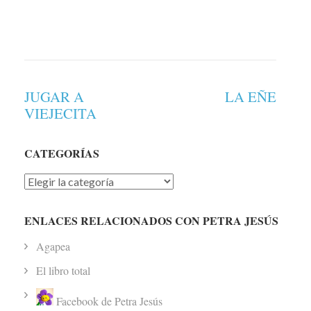
Navegación
JUGAR A
LA EÑE
de
VIEJECITA
entradas
CATEGORÍAS
Categorías
ENLACES RELACIONADOS CON PETRA JESÚS
Agapea
El libro total
Facebook de Petra Jesús