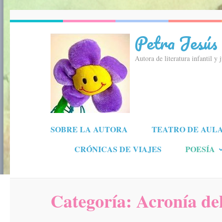
Saltar
al
Petra Jesús
contenido
(presiona
Autora de literatura infantil y 
la
tecla
Intro)
SOBRE LA AUTORA
TEATRO DE AUL
CRÓNICAS DE VIAJES
POESÍA
Categoría:
Acronía de