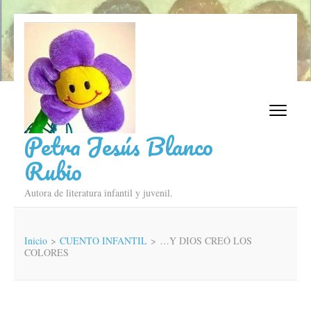
Saltar
al
contenido
(presiona
la
tecla
Intro)
Petra Jesús Blanco
Rubio
Autora de literatura infantil y juvenil.
Inicio
>
CUENTO INFANTIL
>
…Y DIOS CREÓ LOS
COLORES