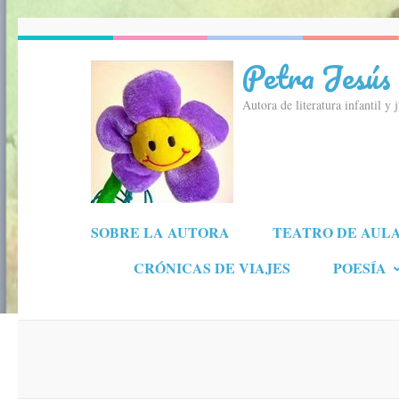
Saltar
al
Petra Jesús
contenido
(presiona
Autora de literatura infantil y 
la
tecla
Intro)
SOBRE LA AUTORA
TEATRO DE AUL
CRÓNICAS DE VIAJES
POESÍA