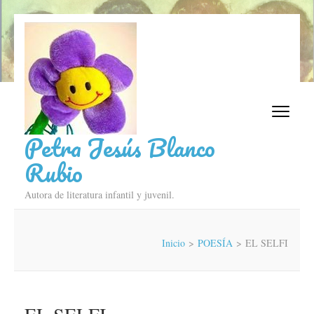
Saltar
al
contenido
(presiona
la
tecla
Intro)
Petra Jesús Blanco
Rubio
Autora de literatura infantil y juvenil.
Inicio
>
POESÍA
>
EL SELFI