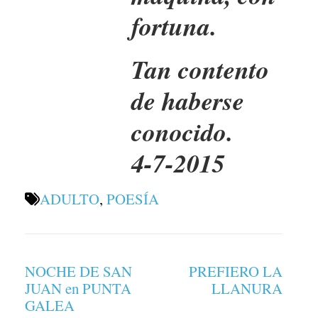
fortuna.
Tan contento
de haberse
conocido.
4-7-2015
ADULTO
,
POESÍA
Navegación
NOCHE DE SAN
PREFIERO LA
de
JUAN en PUNTA
LLANURA
entradas
GALEA