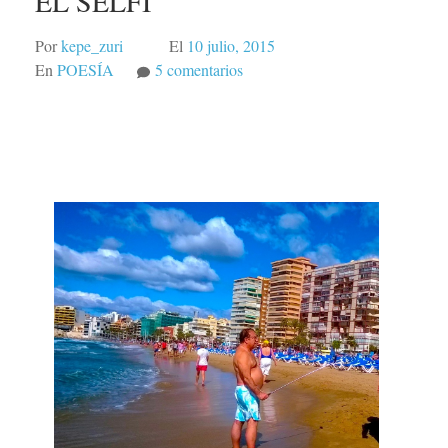
EL SELFI
Por
kepe_zuri
El
10 julio, 2015
en
En
POESÍA
5 comentarios
EL
SELFI