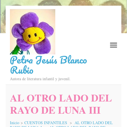
Saltar
al
contenido
(presiona
la
tecla
Intro)
Petra Jesús Blanco
Rubio
Autora de literatura infantil y juvenil.
AL OTRO LADO DEL
RAYO DE LUNA III
Inicio
>
CUENTOS INFANTILES
>
AL OTRO LADO DEL