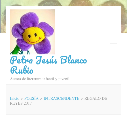
Saltar
al
contenido
(presiona
la
tecla
Intro)
Petra Jesús Blanco
Rubio
Autora de literatura infantil y juvenil.
Inicio
>
POESÍA
>
INTRASCENDENTE
>
REGALO DE
REYES 2017