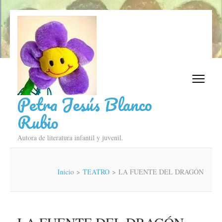
Saltar
al
contenido
(presiona
la
tecla
Intro)
Petra Jesús Blanco
Rubio
Autora de literatura infantil y juvenil.
Inicio
>
TEATRO
>
LA FUENTE DEL DRAGÓN